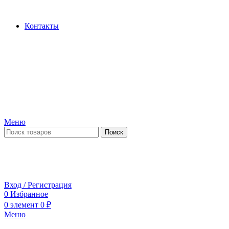
Производство и продажа гидроцилиндров...
Контакты
Меню
Поиск
ПН-ПТ 09:00-17:00
СБ-ВС выходной
Вход / Регистрация
0
Избранное
0
элемент
0
₽
Меню