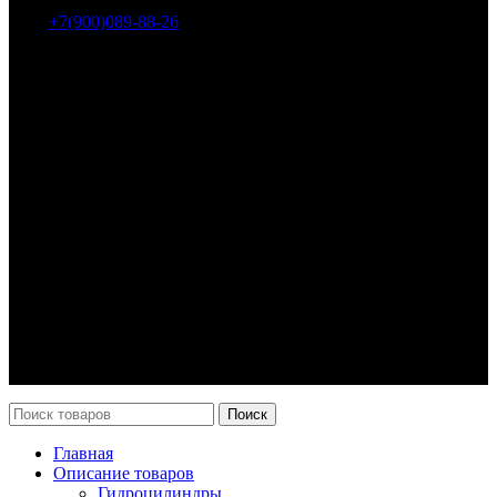
Тел.:
+7(900)089-88-26
ООО «НИИ АТТ»
Наши продукты и услуги
Гидроцилиндры
Рукава высокого давления
Торсионная подвеска
Металлорукава
О компании
О нас
Контакты
Оплата и доставка
Возврат
Каталог
Новости
Поиск
Главная
Описание товаров
Гидроцилиндры