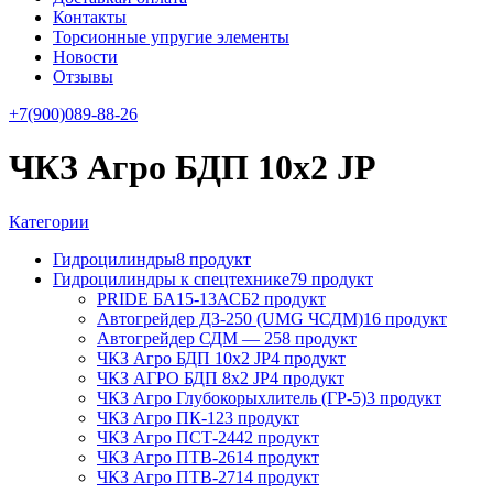
Контакты
Торсионные упругие элементы
Новости
Отзывы
+7(900)089-88-26
ЧКЗ Агро БДП 10х2 JP
Категории
Гидроцилиндры
8 продукт
Гидроцилиндры к спецтехнике
79 продукт
PRIDE БА15-13АСБ
2 продукт
Автогрейдер ДЗ-250 (UMG ЧСДМ)
16 продукт
Автогрейдер СДМ — 25
8 продукт
ЧКЗ Агро БДП 10х2 JP
4 продукт
ЧКЗ АГРО БДП 8х2 JP
4 продукт
ЧКЗ Агро Глубокорыхлитель (ГР-5)
3 продукт
ЧКЗ Агро ПК-12
3 продукт
ЧКЗ Агро ПСТ-244
2 продукт
ЧКЗ Агро ПТВ-261
4 продукт
ЧКЗ Агро ПТВ-271
4 продукт