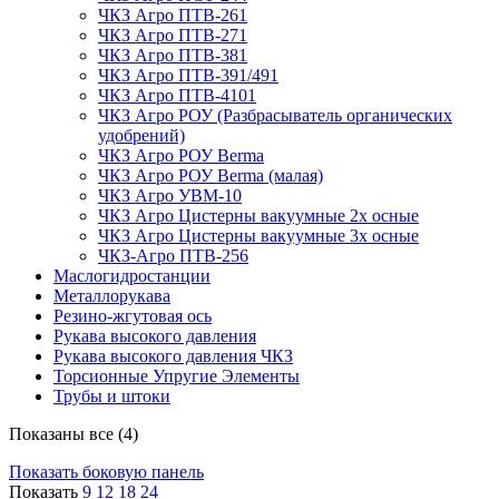
ЧКЗ Агро ПТВ-261
ЧКЗ Агро ПТВ-271
ЧКЗ Агро ПТВ-381
ЧКЗ Агро ПТВ-391/491
ЧКЗ Агро ПТВ-4101
ЧКЗ Агро РОУ (Разбрасыватель органических
удобрений)
ЧКЗ Агро РОУ Berma
ЧКЗ Агро РОУ Berma (малая)
ЧКЗ Агро УВМ-10
ЧКЗ Агро Цистерны вакуумные 2х осные
ЧКЗ Агро Цистерны вакуумные 3х осные
ЧКЗ-Агро ПТВ-256
Маслогидростанции
Металлорукава
Резино-жгутовая ось
Рукава высокого давления
Рукава высокого давления ЧКЗ
Торсионные Упругие Элементы
Трубы и штоки
Показаны все (4)
Показать боковую панель
Показать
9
12
18
24