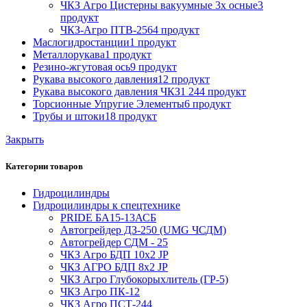
ЧКЗ Агро Цистерны вакуумные 3х осные
3
продукт
ЧКЗ-Агро ПТВ-256
4 продукт
Маслогидростанции
1 продукт
Металлорукава
1 продукт
Резино-жгутовая ось
9 продукт
Рукава высокого давления
12 продукт
Рукава высокого давления ЧКЗ
1 244 продукт
Торсионные Упругие Элементы
6 продукт
Трубы и штоки
18 продукт
Закрыть
Категории товаров
Гидроцилиндры
Гидроцилиндры к спецтехнике
PRIDE БА15-13АСБ
Автогрейдер ДЗ-250 (UMG ЧСДМ)
Автогрейдер СДМ - 25
ЧКЗ Агро БДП 10х2 JP
ЧКЗ АГРО БДП 8х2 JP
ЧКЗ Агро Глубокорыхлитель (ГР-5)
ЧКЗ Агро ПК-12
ЧКЗ Агро ПСТ-244