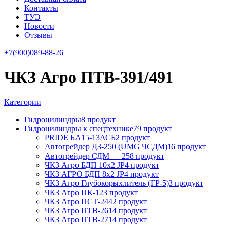
Контакты
ТУЭ
Новости
Отзывы
+7(900)089-88-26
ЧКЗ Агро ПТВ-391/491
Категории
Гидроцилиндры
8 продукт
Гидроцилиндры к спецтехнике
79 продукт
PRIDE БА15-13АСБ
2 продукт
Автогрейдер ДЗ-250 (UMG ЧСДМ)
16 продукт
Автогрейдер СДМ — 25
8 продукт
ЧКЗ Агро БДП 10х2 JP
4 продукт
ЧКЗ АГРО БДП 8х2 JP
4 продукт
ЧКЗ Агро Глубокорыхлитель (ГР-5)
3 продукт
ЧКЗ Агро ПК-12
3 продукт
ЧКЗ Агро ПСТ-244
2 продукт
ЧКЗ Агро ПТВ-261
4 продукт
ЧКЗ Агро ПТВ-271
4 продукт