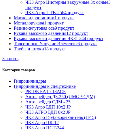
ЧКЗ Агро Цистерны вакуумные 3х осные
3
продукт
ЧКЗ-Агро ПТВ-256
4 продукт
Маслогидростанции
1 продукт
Металлорукава
1 продукт
Резино-жгутовая ось
9 продукт
Рукава высокого давления
12 продукт
Рукава высокого давления ЧКЗ
1 244 продукт
Торсионные Упругие Элементы
6 продукт
Трубы и штоки
18 продукт
Закрыть
Категории товаров
Гидроцилиндры
Гидроцилиндры к спецтехнике
PRIDE БА15-13АСБ
Автогрейдер ДЗ-250 (UMG ЧСДМ)
Автогрейдер СДМ - 25
ЧКЗ Агро БДП 10х2 JP
ЧКЗ АГРО БДП 8х2 JP
ЧКЗ Агро Глубокорыхлитель (ГР-5)
ЧКЗ Агро ПК-12
ЧКЗ Агро ПСТ-244