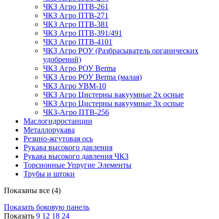
ЧКЗ Агро ПТВ-261
ЧКЗ Агро ПТВ-271
ЧКЗ Агро ПТВ-381
ЧКЗ Агро ПТВ-391/491
ЧКЗ Агро ПТВ-4101
ЧКЗ Агро РОУ (Разбрасыватель органических
удобрений)
ЧКЗ Агро РОУ Berma
ЧКЗ Агро РОУ Berma (малая)
ЧКЗ Агро УВМ-10
ЧКЗ Агро Цистерны вакуумные 2х осные
ЧКЗ Агро Цистерны вакуумные 3х осные
ЧКЗ-Агро ПТВ-256
Маслогидростанции
Металлорукава
Резино-жгутовая ось
Рукава высокого давления
Рукава высокого давления ЧКЗ
Торсионные Упругие Элементы
Трубы и штоки
Показаны все (4)
Показать боковую панель
Показать
9
12
18
24