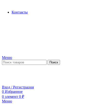
Производство и продажа гидроцилиндров...
Контакты
Меню
Поиск
ПН-ПТ 09:00-17:00
СБ-ВС выходной
Вход / Регистрация
0
Избранное
0
элемент
0
₽
Меню