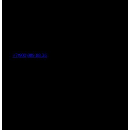
Адрес: г. Челябинск, пр-т Ленина, дом 2, офис 221
Тел.:
+7(900)089-88-26
ООО «НИИ АТТ»
Наши продукты и услуги
Гидроцилиндры
Рукава высокого давления
Торсионная подвеска
Металлорукава
О компании
О нас
Контакты