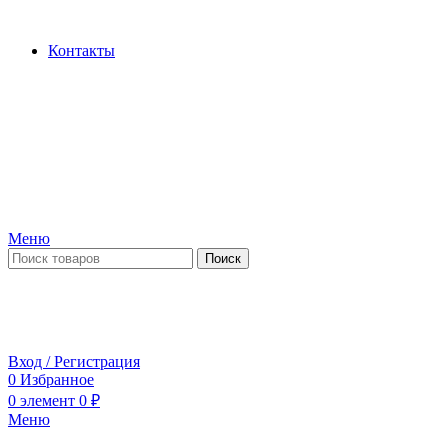
Производство и продажа гидроцилиндров...
Контакты
Меню
Поиск
ПН-ПТ 09:00-17:00
СБ-ВС выходной
Вход / Регистрация
0
Избранное
0
элемент
0
₽
Меню