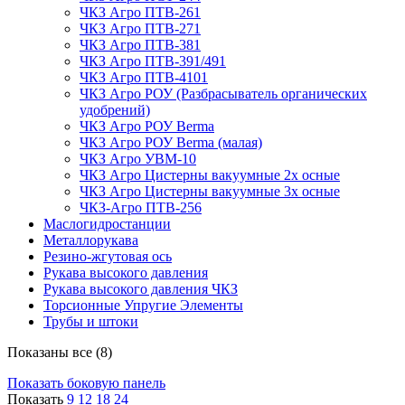
ЧКЗ Агро ПТВ-261
ЧКЗ Агро ПТВ-271
ЧКЗ Агро ПТВ-381
ЧКЗ Агро ПТВ-391/491
ЧКЗ Агро ПТВ-4101
ЧКЗ Агро РОУ (Разбрасыватель органических
удобрений)
ЧКЗ Агро РОУ Berma
ЧКЗ Агро РОУ Berma (малая)
ЧКЗ Агро УВМ-10
ЧКЗ Агро Цистерны вакуумные 2х осные
ЧКЗ Агро Цистерны вакуумные 3х осные
ЧКЗ-Агро ПТВ-256
Маслогидростанции
Металлорукава
Резино-жгутовая ось
Рукава высокого давления
Рукава высокого давления ЧКЗ
Торсионные Упругие Элементы
Трубы и штоки
Показаны все (8)
Показать боковую панель
Показать
9
12
18
24