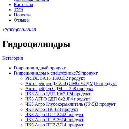
Контакты
ТУЭ
Новости
Отзывы
+7(900)089-88-26
Гидроцилиндры
Категории
Гидроцилиндры
8 продукт
Гидроцилиндры к спецтехнике
79 продукт
PRIDE БА15-13АСБ
2 продукт
Автогрейдер ДЗ-250 (UMG ЧСДМ)
16 продукт
Автогрейдер СДМ — 25
8 продукт
ЧКЗ Агро БДП 10х2 JP
4 продукт
ЧКЗ АГРО БДП 8х2 JP
4 продукт
ЧКЗ Агро Глубокорыхлитель (ГР-5)
3 продукт
ЧКЗ Агро ПК-12
3 продукт
ЧКЗ Агро ПСТ-244
2 продукт
ЧКЗ Агро ПТВ-261
4 продукт
ЧКЗ Агро ПТВ-271
4 продукт