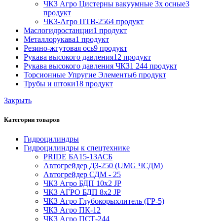
ЧКЗ Агро Цистерны вакуумные 3х осные
3
продукт
ЧКЗ-Агро ПТВ-256
4 продукт
Маслогидростанции
1 продукт
Металлорукава
1 продукт
Резино-жгутовая ось
9 продукт
Рукава высокого давления
12 продукт
Рукава высокого давления ЧКЗ
1 244 продукт
Торсионные Упругие Элементы
6 продукт
Трубы и штоки
18 продукт
Закрыть
Категории товаров
Гидроцилиндры
Гидроцилиндры к спецтехнике
PRIDE БА15-13АСБ
Автогрейдер ДЗ-250 (UMG ЧСДМ)
Автогрейдер СДМ - 25
ЧКЗ Агро БДП 10х2 JP
ЧКЗ АГРО БДП 8х2 JP
ЧКЗ Агро Глубокорыхлитель (ГР-5)
ЧКЗ Агро ПК-12
ЧКЗ Агро ПСТ-244