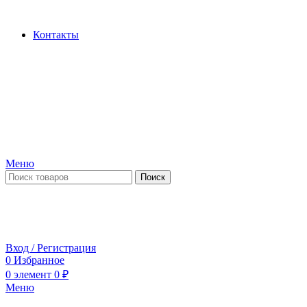
Производство и продажа гидроцилиндров...
Контакты
Меню
Поиск
ПН-ПТ 09:00-17:00
СБ-ВС выходной
Вход / Регистрация
0
Избранное
0
элемент
0
₽
Меню