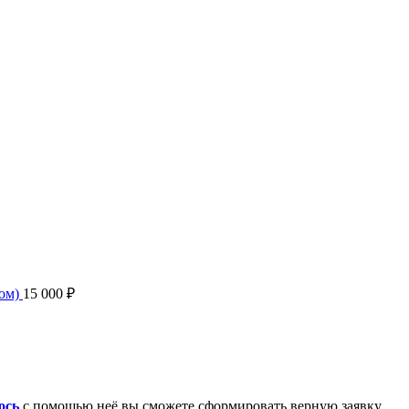
дом)
15 000
₽
ось
с помощью неё вы сможете сформировать верную заявку.