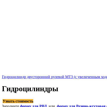
Гидроцилиндр двусторонний рулевой МТЗ (с увеличенным хо
Гидроцилиндры
Узнать стоимость
Заполните
форму для РВД
, или
форму для Резино-жгутовая 