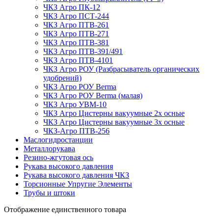
ЧКЗ Агро ПК-12
ЧКЗ Агро ПСТ-244
ЧКЗ Агро ПТВ-261
ЧКЗ Агро ПТВ-271
ЧКЗ Агро ПТВ-381
ЧКЗ Агро ПТВ-391/491
ЧКЗ Агро ПТВ-4101
ЧКЗ Агро РОУ (Разбрасыватель органических
удобрений)
ЧКЗ Агро РОУ Berma
ЧКЗ Агро РОУ Berma (малая)
ЧКЗ Агро УВМ-10
ЧКЗ Агро Цистерны вакуумные 2х осные
ЧКЗ Агро Цистерны вакуумные 3х осные
ЧКЗ-Агро ПТВ-256
Маслогидростанции
Металлорукава
Резино-жгутовая ось
Рукава высокого давления
Рукава высокого давления ЧКЗ
Торсионные Упругие Элементы
Трубы и штоки
Отображение единственного товара