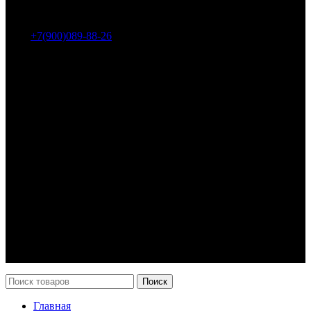
Адрес: г. Челябинск, пр-т Ленина, дом 2, офис 221
Тел.:
+7(900)089-88-26
ООО «НИИ АТТ»
Наши продукты и услуги
Гидроцилиндры
Рукава высокого давления
Торсионная подвеска
Металлорукава
О компании
О нас
Контакты
Оплата и доставка
Возврат
Каталог
Новости
Поиск
Главная