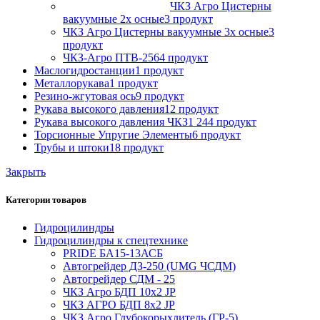
ЧКЗ Агро Цистерны
вакуумные 2х осные
3 продукт
ЧКЗ Агро Цистерны вакуумные 3х осные
3
продукт
ЧКЗ-Агро ПТВ-256
4 продукт
Маслогидростанции
1 продукт
Металлорукава
1 продукт
Резино-жгутовая ось
9 продукт
Рукава высокого давления
12 продукт
Рукава высокого давления ЧКЗ
1 244 продукт
Торсионные Упругие Элементы
6 продукт
Трубы и штоки
18 продукт
Закрыть
Категории товаров
Гидроцилиндры
Гидроцилиндры к спецтехнике
PRIDE БА15-13АСБ
Автогрейдер ДЗ-250 (UMG ЧСДМ)
Автогрейдер СДМ - 25
ЧКЗ Агро БДП 10х2 JP
ЧКЗ АГРО БДП 8х2 JP
ЧКЗ Агро Глубокорыхлитель (ГР-5)