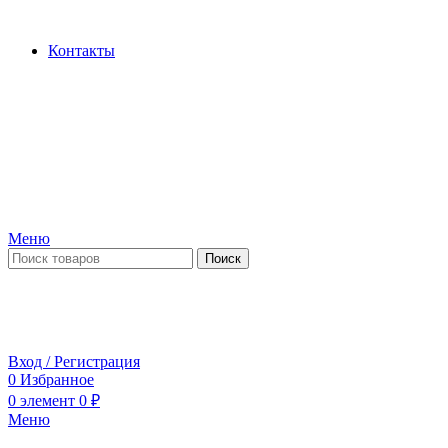
Производство и продажа гидроцилиндров...
Контакты
Меню
Поиск
ПН-ПТ 09:00-17:00
СБ-ВС выходной
Вход / Регистрация
0
Избранное
0
элемент
0
₽
Меню