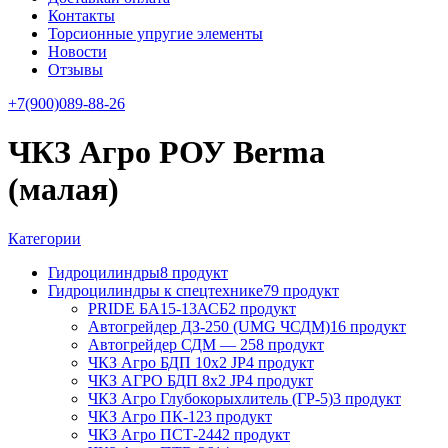
Контакты
Торсионные упругие элементы
Новости
Отзывы
+7(900)089-88-26
ЧКЗ Агро РОУ Berma
(малая)
Категории
Гидроцилиндры
8 продукт
Гидроцилиндры к спецтехнике
79 продукт
PRIDE БА15-13АСБ
2 продукт
Автогрейдер ДЗ-250 (UMG ЧСДМ)
16 продукт
Автогрейдер СДМ — 25
8 продукт
ЧКЗ Агро БДП 10х2 JP
4 продукт
ЧКЗ АГРО БДП 8х2 JP
4 продукт
ЧКЗ Агро Глубокорыхлитель (ГР-5)
3 продукт
ЧКЗ Агро ПК-12
3 продукт
ЧКЗ Агро ПСТ-244
2 продукт