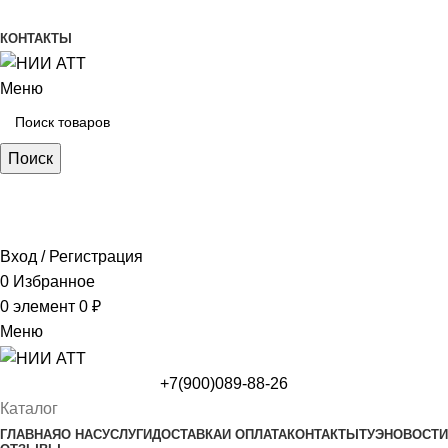
Производство и продажа гидроцилиндров...
КОНТАКТЫ
Меню
Поиск
ПН-ПТ 09:00-17:00
СБ-ВС выходной
Вход / Регистрация
0
Избранное
0
элемент
0
₽
Меню
+7(900)089-88-26
Каталог
ГЛАВНАЯ
О НАС
УСЛУГИ
ДОСТАВКА
И ОПЛАТА
КОНТАКТЫ
ТУЭ
НОВОСТИ