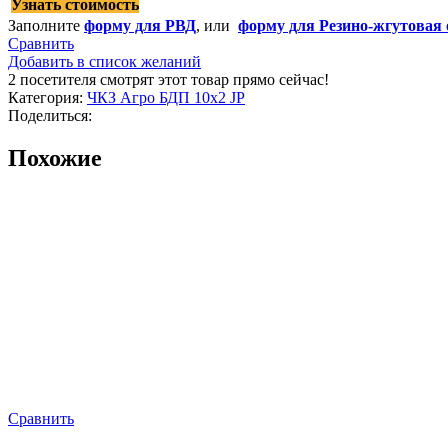
Узнать стоимость
Заполните
форму для РВД
, или
форму для Резино-жгутовая 
Сравнить
Добавить в список желаний
2
посетителя смотрят этот товар прямо сейчас!
Категория:
ЧКЗ Агро БДП 10х2 JP
Поделиться:
Похожие
Сравнить