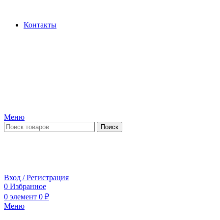
Производство и продажа гидроцилиндров...
Контакты
Меню
Поиск
ПН-ПТ 09:00-17:00
СБ-ВС выходной
Вход / Регистрация
0
Избранное
0
элемент
0
₽
Меню