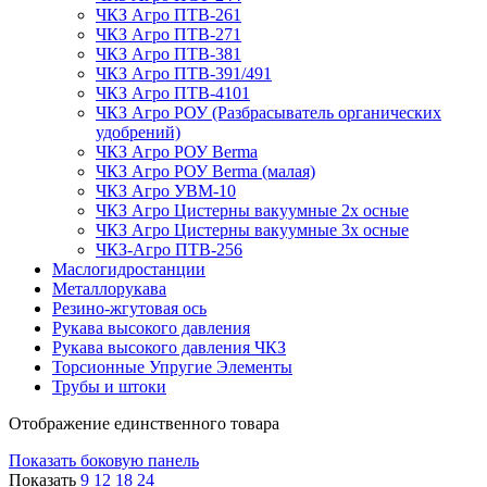
ЧКЗ Агро ПТВ-261
ЧКЗ Агро ПТВ-271
ЧКЗ Агро ПТВ-381
ЧКЗ Агро ПТВ-391/491
ЧКЗ Агро ПТВ-4101
ЧКЗ Агро РОУ (Разбрасыватель органических
удобрений)
ЧКЗ Агро РОУ Berma
ЧКЗ Агро РОУ Berma (малая)
ЧКЗ Агро УВМ-10
ЧКЗ Агро Цистерны вакуумные 2х осные
ЧКЗ Агро Цистерны вакуумные 3х осные
ЧКЗ-Агро ПТВ-256
Маслогидростанции
Металлорукава
Резино-жгутовая ось
Рукава высокого давления
Рукава высокого давления ЧКЗ
Торсионные Упругие Элементы
Трубы и штоки
Отображение единственного товара
Показать боковую панель
Показать
9
12
18
24