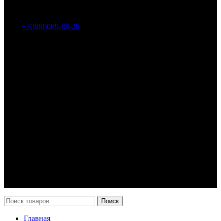
Адрес: г. Челябинск, пр-т Ленина, дом 2, офис 221
Тел.:
+7(900)089-88-26
ООО «НИИ АТТ»
Наши продукты и услуги
Гидроцилиндры
Рукава высокого давления
Торсионная подвеска
Металлорукава
О компании
О нас
Контакты
Оплата и доставка
Возврат
Каталог
Новости
Поиск
Главная