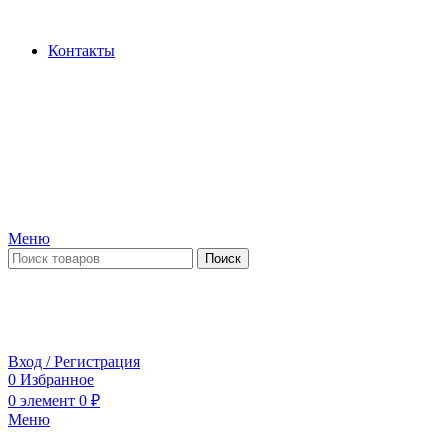
Производство и продажа гидроцилиндров...
Контакты
Меню
Поиск
ПН-ПТ 09:00-17:00
СБ-ВС выходной
Вход / Регистрация
0
Избранное
0
элемент
0
₽
Меню