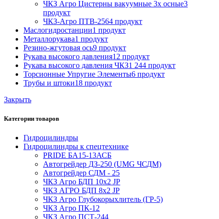
ЧКЗ Агро Цистерны вакуумные 3х осные
3
продукт
ЧКЗ-Агро ПТВ-256
4 продукт
Маслогидростанции
1 продукт
Металлорукава
1 продукт
Резино-жгутовая ось
9 продукт
Рукава высокого давления
12 продукт
Рукава высокого давления ЧКЗ
1 244 продукт
Торсионные Упругие Элементы
6 продукт
Трубы и штоки
18 продукт
Закрыть
Категории товаров
Гидроцилиндры
Гидроцилиндры к спецтехнике
PRIDE БА15-13АСБ
Автогрейдер ДЗ-250 (UMG ЧСДМ)
Автогрейдер СДМ - 25
ЧКЗ Агро БДП 10х2 JP
ЧКЗ АГРО БДП 8х2 JP
ЧКЗ Агро Глубокорыхлитель (ГР-5)
ЧКЗ Агро ПК-12
ЧКЗ Агро ПСТ-244