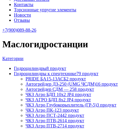
Контакты
Торсионные упругие элементы
Новости
Отзывы
+7(900)089-88-26
Маслогидростанции
Категории
Гидроцилиндры
8 продукт
Гидроцилиндры к спецтехнике
79 продукт
PRIDE БА15-13АСБ
2 продукт
Автогрейдер ДЗ-250 (UMG ЧСДМ)
16 продукт
Автогрейдер СДМ — 25
8 продукт
ЧКЗ Агро БДП 10х2 JP
4 продукт
ЧКЗ АГРО БДП 8х2 JP
4 продукт
ЧКЗ Агро Глубокорыхлитель (ГР-5)
3 продукт
ЧКЗ Агро ПК-12
3 продукт
ЧКЗ Агро ПСТ-244
2 продукт
ЧКЗ Агро ПТВ-261
4 продукт
ЧКЗ Агро ПТВ-271
4 продукт