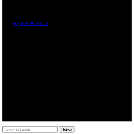
Адрес: г. Челябинск, пр-т Ленина, дом 2, офис 221
Тел.:
+7(900)089-88-26
ООО «НИИ АТТ»
Наши продукты и услуги
Гидроцилиндры
Рукава высокого давления
Торсионная подвеска
Металлорукава
О компании
О нас
Контакты
Оплата и доставка
Возврат
Каталог
Новости
Поиск