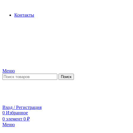
Производство и продажа гидроцилиндров...
Контакты
Меню
Поиск
ПН-ПТ 09:00-17:00
СБ-ВС выходной
Вход / Регистрация
0
Избранное
0
элемент
0
₽
Меню