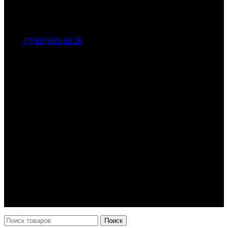
Адрес: г. Челябинск, пр-т Ленина, дом 2, офис 221
Тел.:
+7(900)089-88-26
ООО «НИИ АТТ»
Наши продукты и услуги
Гидроцилиндры
Рукава высокого давления
Торсионная подвеска
Металлорукава
О компании
О нас
Контакты
Оплата и доставка
Возврат
Каталог
Новости
Поиск