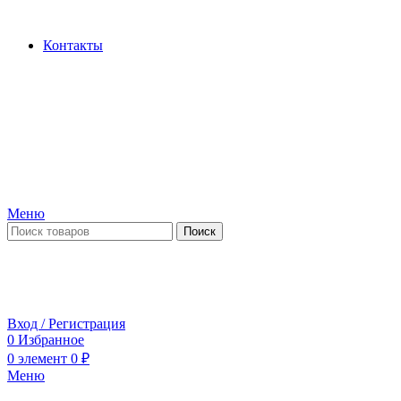
Производство и продажа гидроцилиндров...
Контакты
Меню
Поиск
ПН-ПТ 09:00-17:00
СБ-ВС выходной
Вход / Регистрация
0
Избранное
0
элемент
0
₽
Меню