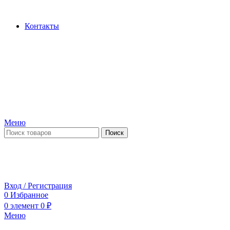
Производство и продажа гидроцилиндров...
Контакты
Меню
Поиск
ПН-ПТ 09:00-17:00
СБ-ВС выходной
Вход / Регистрация
0
Избранное
0
элемент
0
₽
Меню