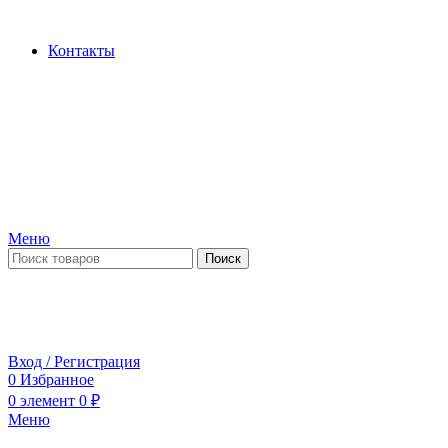
Производство и продажа гидроцилиндров...
Контакты
Меню
Поиск
ПН-ПТ 09:00-17:00
СБ-ВС выходной
Вход / Регистрация
0
Избранное
0
элемент
0
₽
Меню