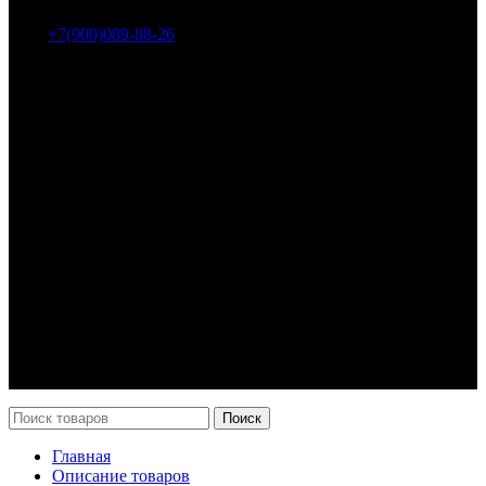
Тел.:
+7(900)089-88-26
ООО «НИИ АТТ»
Наши продукты и услуги
Гидроцилиндры
Рукава высокого давления
Торсионная подвеска
Металлорукава
О компании
О нас
Контакты
Оплата и доставка
Возврат
Каталог
Новости
Поиск
Главная
Описание товаров