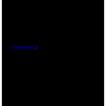
Адрес: г. Челябинск, пр-т Ленина, дом 2, офис 221
Тел.:
+7(900)089-88-26
ООО «НИИ АТТ»
Наши продукты и услуги
Гидроцилиндры
Рукава высокого давления
Торсионная подвеска
Металлорукава
О компании
О нас
Контакты