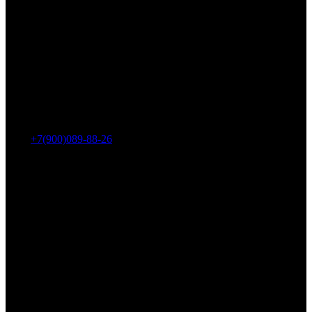
Адрес: г. Челябинск, пр-т Ленина, дом 2, офис 221
Тел.:
+7(900)089-88-26
ООО «НИИ АТТ»
Наши продукты и услуги
Гидроцилиндры
Рукава высокого давления
Торсионная подвеска
Металлорукава
О компании
О нас
Контакты