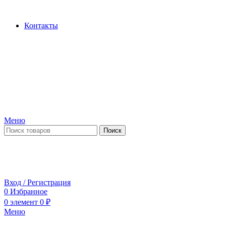
Производство и продажа гидроцилиндров...
Контакты
Меню
Поиск
ПН-ПТ 09:00-17:00
СБ-ВС выходной
Вход / Регистрация
0
Избранное
0
элемент
0
₽
Меню