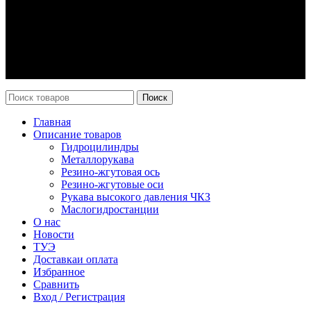
О нас
Контакты
Оплата и доставка
Возврат
Каталог
Новости
Поиск
Главная
Описание товаров
Гидроцилиндры
Металлорукава
Резино-жгутовая ось
Резино-жгутовые оси
Рукава высокого давления ЧКЗ
Маслогидростанции
О нас
Новости
ТУЭ
Доставка
и оплата
Избранное
Сравнить
Вход / Регистрация