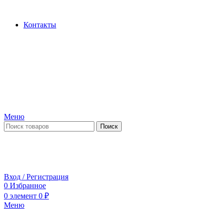
Производство и продажа гидроцилиндров...
Контакты
Меню
Поиск
ПН-ПТ 09:00-17:00
СБ-ВС выходной
Вход / Регистрация
0
Избранное
0
элемент
0
₽
Меню