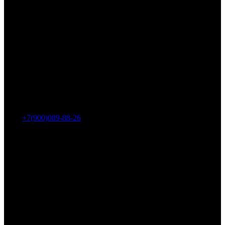
Адрес: г. Челябинск, пр-т Ленина, дом 2, офис 221
Тел.:
+7(900)089-88-26
ООО «НИИ АТТ»
Наши продукты и услуги
Гидроцилиндры
Рукава высокого давления
Торсионная подвеска
Металлорукава
О компании