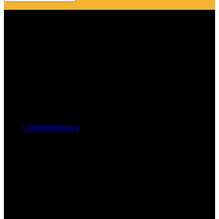
Адрес: г. Челябинск, пр-т Ленина, дом 2, офис 221
Тел.:
+7(900)089-88-26
ООО «НИИ АТТ»
Наши продукты и услуги
Гидроцилиндры
Рукава высокого давления
Торсионная подвеска
Металлорукава