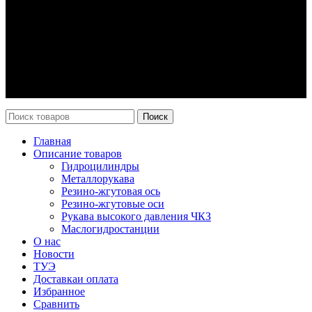
О компании
О нас
Контакты
Оплата и доставка
Возврат
Каталог
Новости
Поиск
Главная
Описание товаров
Гидроцилиндры
Металлорукава
Резино-жгутовая ось
Резино-жгутовые оси
Рукава высокого давления ЧКЗ
Маслогидростанции
О нас
Новости
ТУЭ
Доставка
и оплата
Избранное
Сравнить