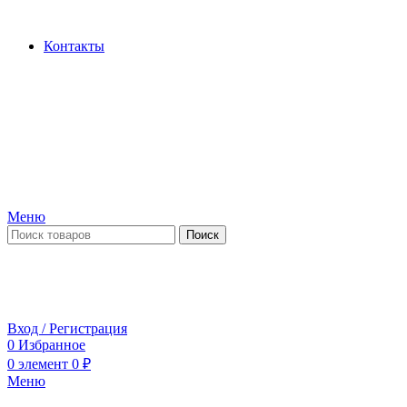
Производство и продажа гидроцилиндров...
Контакты
Меню
Поиск
ПН-ПТ 09:00-17:00
СБ-ВС выходной
Вход / Регистрация
0
Избранное
0
элемент
0
₽
Меню