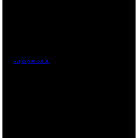
Адрес: г. Челябинск, пр-т Ленина, дом 2, офис 221
Тел.:
+7(900)089-88-26
ООО «НИИ АТТ»
Наши продукты и услуги
Гидроцилиндры
Рукава высокого давления
Торсионная подвеска
Металлорукава
О компании
О нас
Контакты