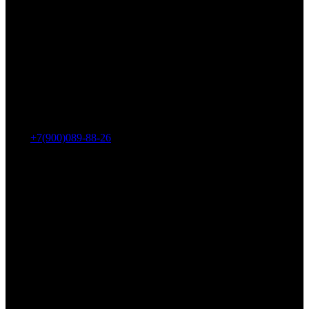
Адрес: г. Челябинск, пр-т Ленина, дом 2, офис 221
Тел.:
+7(900)089-88-26
ООО «НИИ АТТ»
Наши продукты и услуги
Гидроцилиндры
Рукава высокого давления
Торсионная подвеска
Металлорукава
О компании
О нас
Контакты