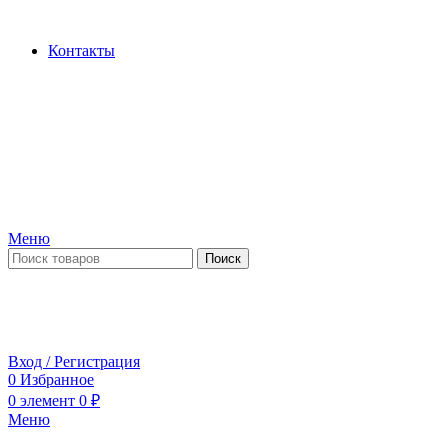
Производство и продажа гидроцилиндров...
Контакты
Меню
Поиск
ПН-ПТ 09:00-17:00
СБ-ВС выходной
Вход / Регистрация
0
Избранное
0
элемент
0
₽
Меню