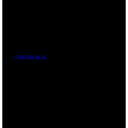
Адрес: г. Челябинск, пр-т Ленина, дом 2, офис 221
Тел.:
+7(900)089-88-26
ООО «НИИ АТТ»
Наши продукты и услуги
Гидроцилиндры
Рукава высокого давления
Торсионная подвеска
Металлорукава
О компании
О нас
Контакты