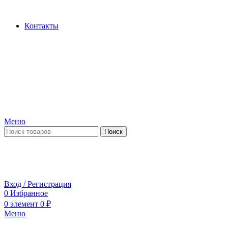
Производство и продажа гидроцилиндров...
Контакты
Меню
Поиск
ПН-ПТ 09:00-17:00
СБ-ВС выходной
Вход / Регистрация
0
Избранное
0
элемент
0
₽
Меню