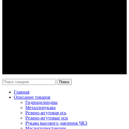
Гидроцилиндры
Рукава высокого давления
Торсионная подвеска
Металлорукава
О компании
О нас
Контакты
Оплата и доставка
Возврат
Каталог
Новости
Поиск
Главная
Описание товаров
Гидроцилиндры
Металлорукава
Резино-жгутовая ось
Резино-жгутовые оси
Рукава высокого давления ЧКЗ
Маслогидростанции