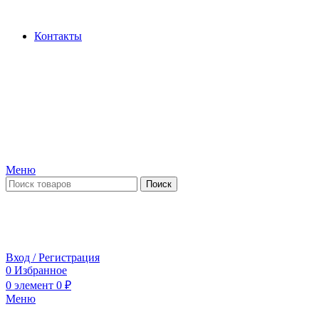
Производство и продажа гидроцилиндров...
Контакты
Меню
Поиск
ПН-ПТ 09:00-17:00
СБ-ВС выходной
Вход / Регистрация
0
Избранное
0
элемент
0
₽
Меню