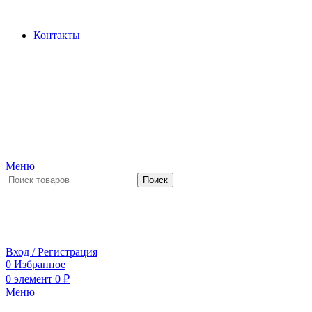
Производство и продажа гидроцилиндров...
Контакты
Меню
Поиск
ПН-ПТ 09:00-17:00
СБ-ВС выходной
Вход / Регистрация
0
Избранное
0
элемент
0
₽
Меню