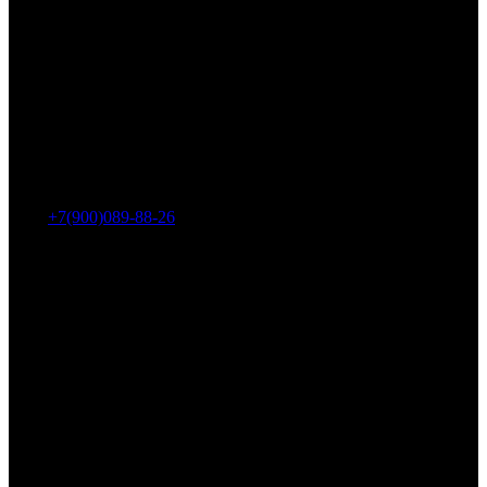
Адрес: г. Челябинск, пр-т Ленина, дом 2, офис 221
Тел.:
+7(900)089-88-26
ООО «НИИ АТТ»
Наши продукты и услуги
Гидроцилиндры
Рукава высокого давления
Торсионная подвеска
Металлорукава
О компании
О нас
Контакты