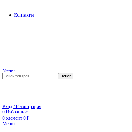
Производство и продажа гидроцилиндров...
Контакты
Меню
Поиск
ПН-ПТ 09:00-17:00
СБ-ВС выходной
Вход / Регистрация
0
Избранное
0
элемент
0
₽
Меню