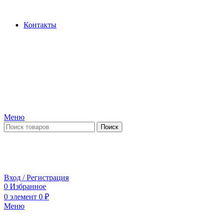
Производство и продажа гидроцилиндров...
Контакты
Меню
Поиск
ПН-ПТ 09:00-17:00
СБ-ВС выходной
Вход / Регистрация
0
Избранное
0
элемент
0
₽
Меню