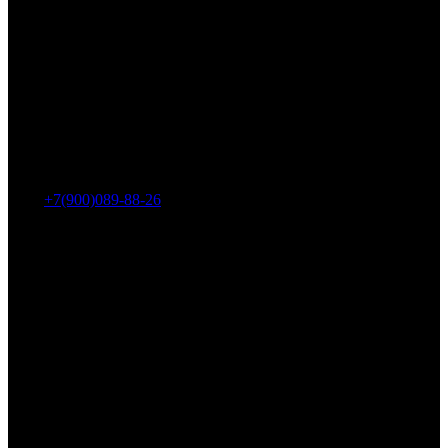
Адрес: г. Челябинск, пр-т Ленина, дом 2, офис 221
Тел.:
+7(900)089-88-26
ООО «НИИ АТТ»
Наши продукты и услуги
Гидроцилиндры
Рукава высокого давления
Торсионная подвеска
Металлорукава
О компании
О нас
Контакты