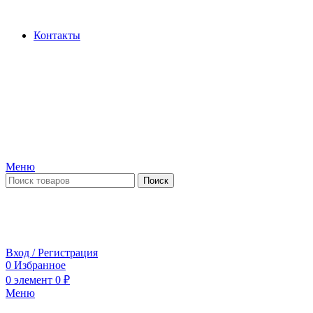
Производство и продажа гидроцилиндров...
Контакты
Меню
Поиск
ПН-ПТ 09:00-17:00
СБ-ВС выходной
Вход / Регистрация
0
Избранное
0
элемент
0
₽
Меню