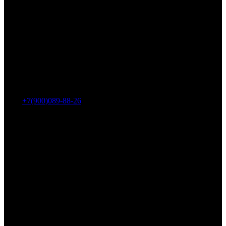
Адрес: г. Челябинск, пр-т Ленина, дом 2, офис 221
Тел.:
+7(900)089-88-26
ООО «НИИ АТТ»
Наши продукты и услуги
Гидроцилиндры
Рукава высокого давления
Торсионная подвеска
Металлорукава
О компании
О нас
Контакты