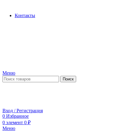
Производство и продажа гидроцилиндров...
Контакты
Меню
Поиск
ПН-ПТ 09:00-17:00
СБ-ВС выходной
Вход / Регистрация
0
Избранное
0
элемент
0
₽
Меню