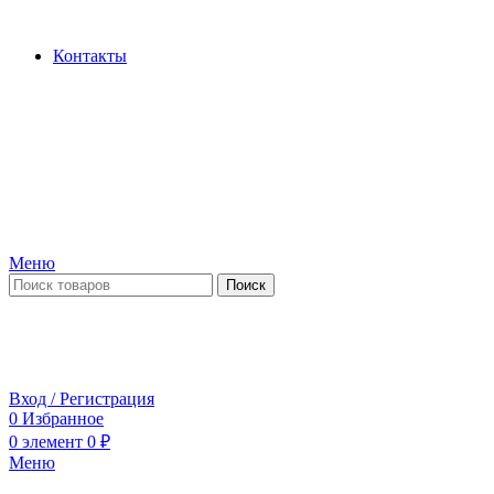
Производство и продажа гидроцилиндров...
Контакты
Меню
Поиск
ПН-ПТ 09:00-17:00
СБ-ВС выходной
Вход / Регистрация
0
Избранное
0
элемент
0
₽
Меню