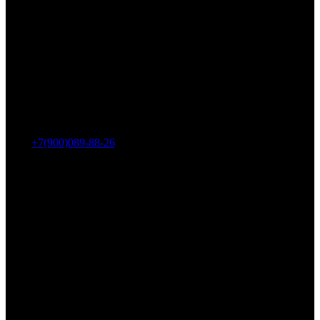
Адрес: г. Челябинск, пр-т Ленина, дом 2, офис 221
Тел.:
+7(900)089-88-26
ООО «НИИ АТТ»
Наши продукты и услуги
Гидроцилиндры
Рукава высокого давления
Торсионная подвеска
Металлорукава
О компании
О нас
Контакты