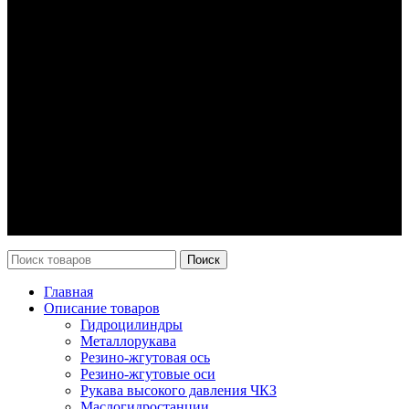
Гидроцилиндры
Рукава высокого давления
Торсионная подвеска
Металлорукава
О компании
О нас
Контакты
Оплата и доставка
Возврат
Каталог
Новости
Поиск
Главная
Описание товаров
Гидроцилиндры
Металлорукава
Резино-жгутовая ось
Резино-жгутовые оси
Рукава высокого давления ЧКЗ
Маслогидростанции