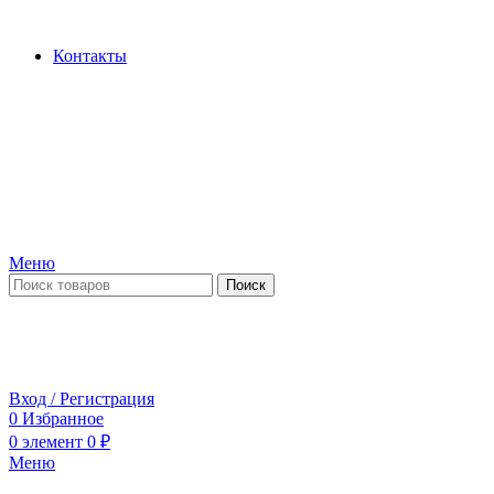
Производство и продажа гидроцилиндров...
Контакты
Меню
Поиск
ПН-ПТ 09:00-17:00
СБ-ВС выходной
Вход / Регистрация
0
Избранное
0
элемент
0
₽
Меню