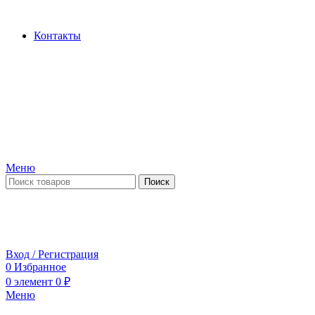
Производство и продажа гидроцилиндров...
Контакты
Меню
Поиск
ПН-ПТ 09:00-17:00
СБ-ВС выходной
Вход / Регистрация
0
Избранное
0
элемент
0
₽
Меню