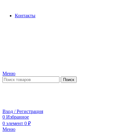
Производство и продажа гидроцилиндров...
Контакты
Меню
Поиск
ПН-ПТ 09:00-17:00
СБ-ВС выходной
Вход / Регистрация
0
Избранное
0
элемент
0
₽
Меню