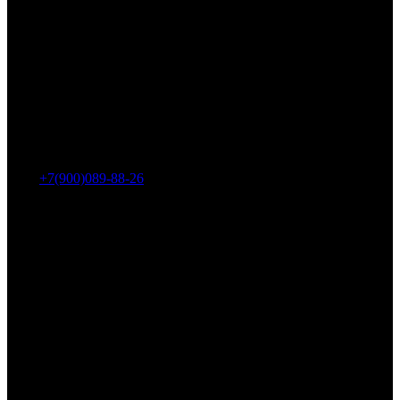
Адрес: г. Челябинск, пр-т Ленина, дом 2, офис 221
Тел.:
+7(900)089-88-26
ООО «НИИ АТТ»
Наши продукты и услуги
Гидроцилиндры
Рукава высокого давления
Торсионная подвеска
Металлорукава
О компании
О нас
Контакты