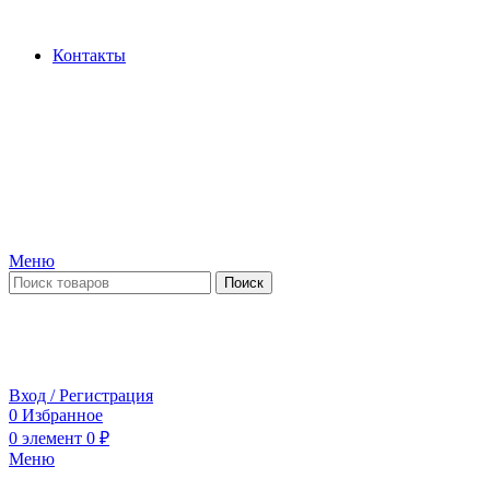
Производство и продажа гидроцилиндров...
Контакты
Меню
Поиск
ПН-ПТ 09:00-17:00
СБ-ВС выходной
Вход / Регистрация
0
Избранное
0
элемент
0
₽
Меню