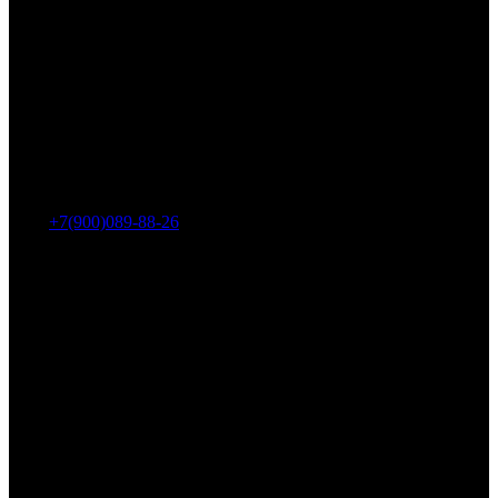
Адрес: г. Челябинск, пр-т Ленина, дом 2, офис 221
Тел.:
+7(900)089-88-26
ООО «НИИ АТТ»
Наши продукты и услуги
Гидроцилиндры
Рукава высокого давления
Торсионная подвеска
Металлорукава
О компании
О нас
Контакты