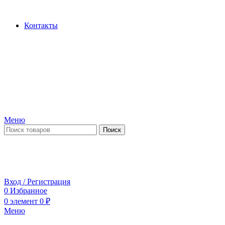
Производство и продажа гидроцилиндров...
Контакты
Меню
Поиск
ПН-ПТ 09:00-17:00
СБ-ВС выходной
Вход / Регистрация
0
Избранное
0
элемент
0
₽
Меню