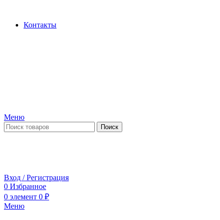
Производство и продажа гидроцилиндров...
Контакты
Меню
Поиск
ПН-ПТ 09:00-17:00
СБ-ВС выходной
Вход / Регистрация
0
Избранное
0
элемент
0
₽
Меню