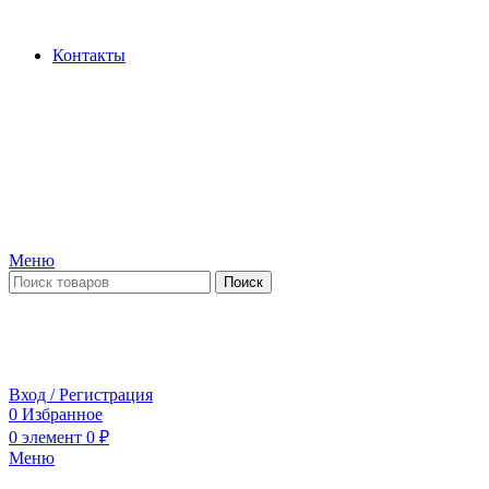
Производство и продажа гидроцилиндров...
Контакты
Меню
Поиск
ПН-ПТ 09:00-17:00
СБ-ВС выходной
Вход / Регистрация
0
Избранное
0
элемент
0
₽
Меню