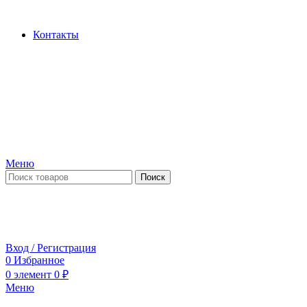
Производство и продажа гидроцилиндров...
Контакты
Меню
Поиск
ПН-ПТ 09:00-17:00
СБ-ВС выходной
Вход / Регистрация
0
Избранное
0
элемент
0
₽
Меню