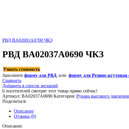
РВД BA02001A0700 ЧКЗ
РВД BA02037А0690 ЧКЗ
Узнать стоимость
Заполните
форму для РВД
, или
форму для Резино-жгутовая 
Сравнить
Добавить в список желаний
6
посетителей смотрят этот товар прямо сейчас!
Артикул:
BA02037А0690
Категория:
Рукава высокого давлени
Поделиться:
Описание
Отзывы (0)
Описание