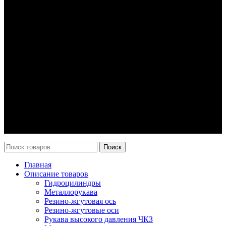
Наши продукты и услуги
Гидроцилиндры
Рукава высокого давления
Торсионная подвеска
Металлорукава
О компании
О нас
Контакты
Оплата и доставка
Возврат
Каталог
Новости
Поиск
Главная
Описание товаров
Гидроцилиндры
Металлорукава
Резино-жгутовая ось
Резино-жгутовые оси
Рукава высокого давления ЧКЗ