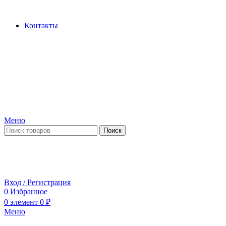
Производство и продажа гидроцилиндров...
Контакты
Меню
Поиск
ПН-ПТ 09:00-17:00
СБ-ВС выходной
Вход / Регистрация
0
Избранное
0
элемент
0
₽
Меню