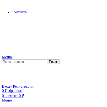
Производство и продажа гидроцилиндров...
Контакты
Меню
Поиск
ПН-ПТ 09:00-17:00
СБ-ВС выходной
Вход / Регистрация
0
Избранное
0
элемент
0
₽
Меню