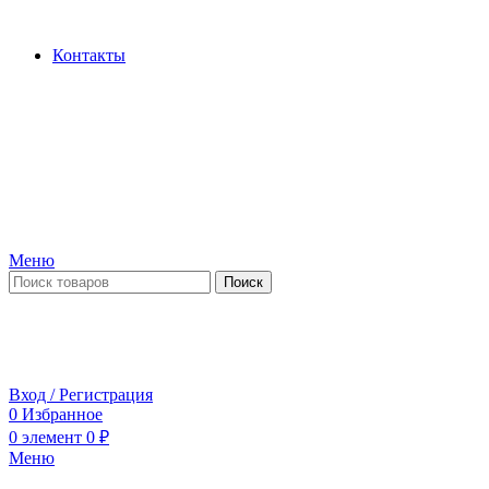
Производство и продажа гидроцилиндров...
Контакты
Меню
Поиск
ПН-ПТ 09:00-17:00
СБ-ВС выходной
Вход / Регистрация
0
Избранное
0
элемент
0
₽
Меню