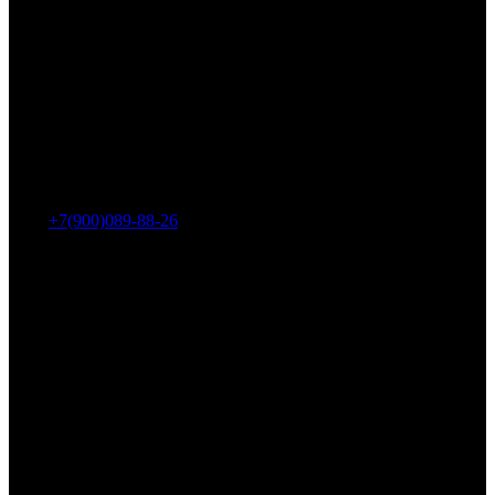
Адрес: г. Челябинск, пр-т Ленина, дом 2, офис 221
Тел.:
+7(900)089-88-26
ООО «НИИ АТТ»
Наши продукты и услуги
Гидроцилиндры
Рукава высокого давления
Торсионная подвеска
Металлорукава
О компании
О нас
Контакты