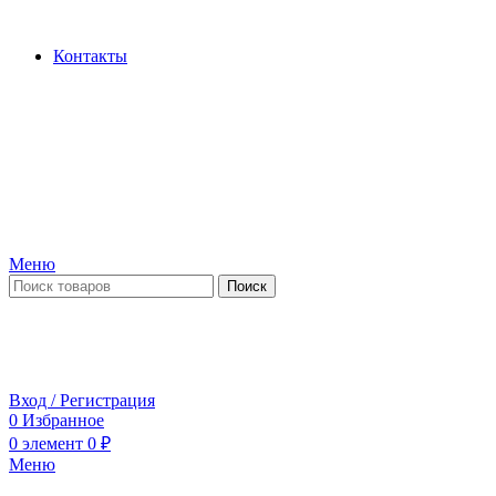
Производство и продажа гидроцилиндров...
Контакты
Меню
Поиск
ПН-ПТ 09:00-17:00
СБ-ВС выходной
Вход / Регистрация
0
Избранное
0
элемент
0
₽
Меню