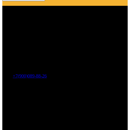
Адрес: г. Челябинск, пр-т Ленина, дом 2, офис 221
Тел.:
+7(900)089-88-26
ООО «НИИ АТТ»
Наши продукты и услуги
Гидроцилиндры
Рукава высокого давления
Торсионная подвеска
Металлорукава