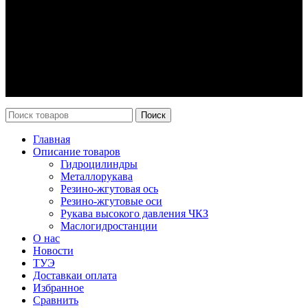
О компании
О нас
Контакты
Оплата и доставка
Возврат
Каталог
Новости
Поиск
Главная
Описание товаров
Гидроцилиндры
Металлорукава
Резино-жгутовая ось
Резино-жгутовые оси
Рукава высокого давления ЧКЗ
Маслогидростанции
О нас
Новости
ТУЭ
Доставка
и оплата
Избранное
Сравнить