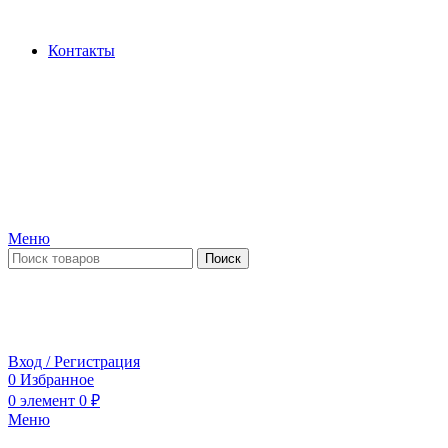
Производство и продажа гидроцилиндров...
Контакты
Меню
Поиск
ПН-ПТ 09:00-17:00
СБ-ВС выходной
Вход / Регистрация
0
Избранное
0
элемент
0
₽
Меню