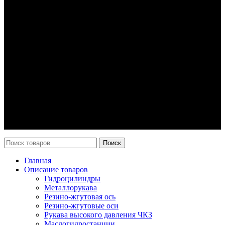
Гидроцилиндры
Рукава высокого давления
Торсионная подвеска
Металлорукава
О компании
О нас
Контакты
Оплата и доставка
Возврат
Каталог
Новости
Поиск
Главная
Описание товаров
Гидроцилиндры
Металлорукава
Резино-жгутовая ось
Резино-жгутовые оси
Рукава высокого давления ЧКЗ
Маслогидростанции