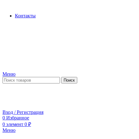
Производство и продажа гидроцилиндров...
Контакты
Меню
Поиск
ПН-ПТ 09:00-17:00
СБ-ВС выходной
Вход / Регистрация
0
Избранное
0
элемент
0
₽
Меню