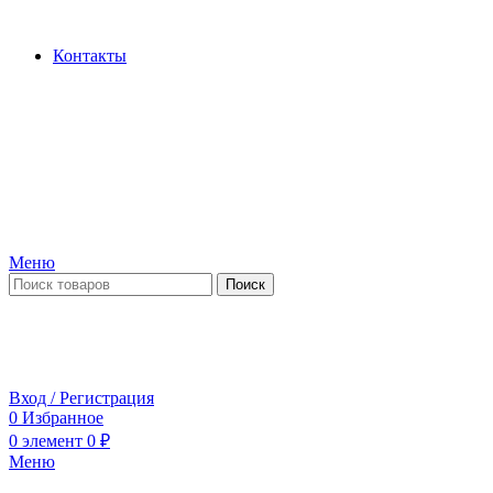
Производство и продажа гидроцилиндров...
Контакты
Меню
Поиск
ПН-ПТ 09:00-17:00
СБ-ВС выходной
Вход / Регистрация
0
Избранное
0
элемент
0
₽
Меню