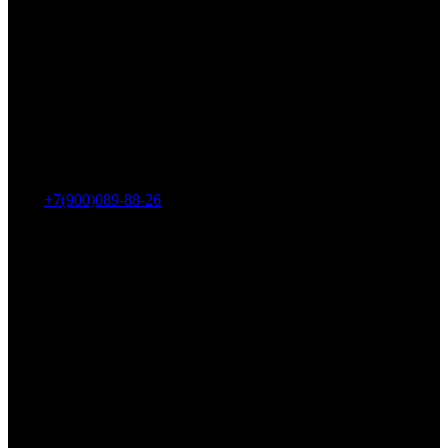
Адрес: г. Челябинск, пр-т Ленина, дом 2, офис 221
Тел.:
+7(900)089-88-26
ООО «НИИ АТТ»
Наши продукты и услуги
Гидроцилиндры
Рукава высокого давления
Торсионная подвеска
Металлорукава
О компании
О нас
Контакты