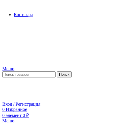
Производство и продажа гидроцилиндров...
Контакты
Меню
Поиск
ПН-ПТ 09:00-17:00
СБ-ВС выходной
Вход / Регистрация
0
Избранное
0
элемент
0
₽
Меню