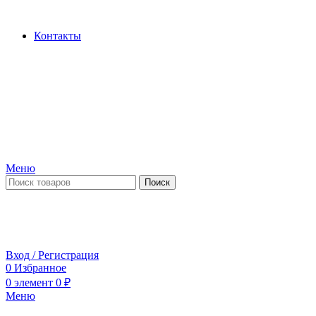
Производство и продажа гидроцилиндров...
Контакты
Меню
Поиск
ПН-ПТ 09:00-17:00
СБ-ВС выходной
Вход / Регистрация
0
Избранное
0
элемент
0
₽
Меню