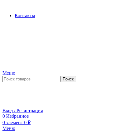
Производство и продажа гидроцилиндров...
Контакты
Меню
Поиск
ПН-ПТ 09:00-17:00
СБ-ВС выходной
Вход / Регистрация
0
Избранное
0
элемент
0
₽
Меню