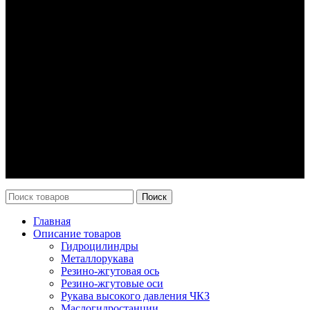
Гидроцилиндры
Рукава высокого давления
Торсионная подвеска
Металлорукава
О компании
О нас
Контакты
Оплата и доставка
Возврат
Каталог
Новости
Поиск
Главная
Описание товаров
Гидроцилиндры
Металлорукава
Резино-жгутовая ось
Резино-жгутовые оси
Рукава высокого давления ЧКЗ
Маслогидростанции