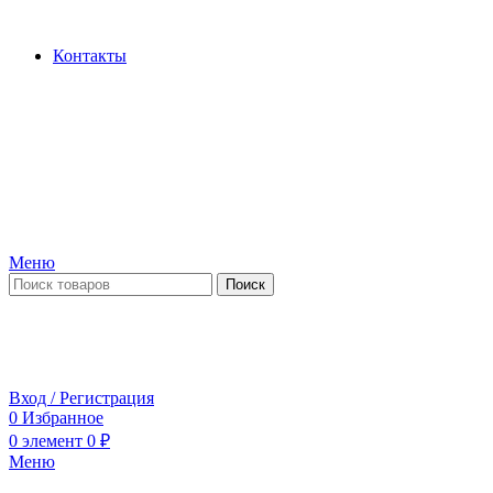
Производство и продажа гидроцилиндров...
Контакты
Меню
Поиск
ПН-ПТ 09:00-17:00
СБ-ВС выходной
Вход / Регистрация
0
Избранное
0
элемент
0
₽
Меню