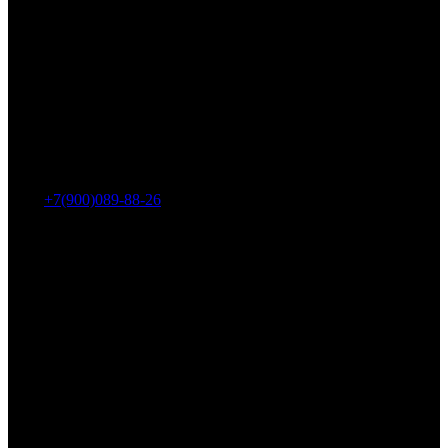
Адрес: г. Челябинск, пр-т Ленина, дом 2, офис 221
Тел.:
+7(900)089-88-26
ООО «НИИ АТТ»
Наши продукты и услуги
Гидроцилиндры
Рукава высокого давления
Торсионная подвеска
Металлорукава
О компании
О нас
Контакты