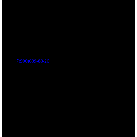
Адрес: г. Челябинск, пр-т Ленина, дом 2, офис 221
Тел.:
+7(900)089-88-26
ООО «НИИ АТТ»
Наши продукты и услуги
Гидроцилиндры
Рукава высокого давления
Торсионная подвеска
Металлорукава
О компании
О нас
Контакты