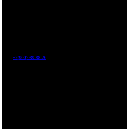
Адрес: г. Челябинск, пр-т Ленина, дом 2, офис 221
Тел.:
+7(900)089-88-26
ООО «НИИ АТТ»
Наши продукты и услуги
Гидроцилиндры
Рукава высокого давления
Торсионная подвеска
Металлорукава
О компании
О нас
Контакты