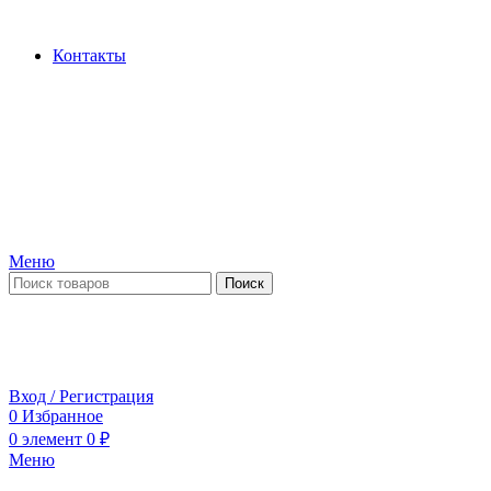
Производство и продажа гидроцилиндров...
Контакты
Меню
Поиск
ПН-ПТ 09:00-17:00
СБ-ВС выходной
Вход / Регистрация
0
Избранное
0
элемент
0
₽
Меню