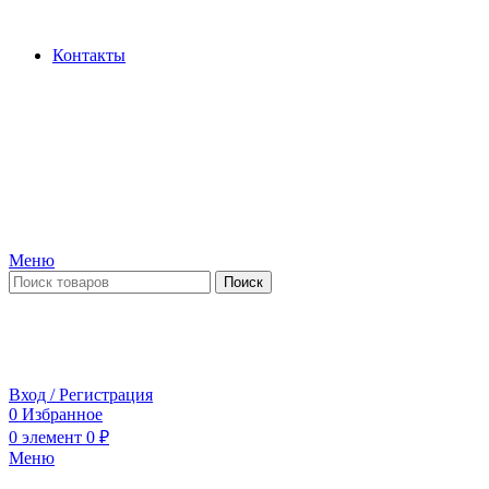
Производство и продажа гидроцилиндров...
Контакты
Меню
Поиск
ПН-ПТ 09:00-17:00
СБ-ВС выходной
Вход / Регистрация
0
Избранное
0
элемент
0
₽
Меню