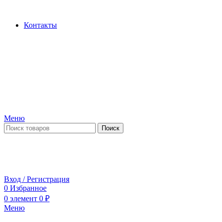
Производство и продажа гидроцилиндров...
Контакты
Меню
Поиск
ПН-ПТ 09:00-17:00
СБ-ВС выходной
Вход / Регистрация
0
Избранное
0
элемент
0
₽
Меню