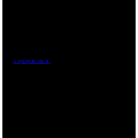
Адрес: г. Челябинск, пр-т Ленина, дом 2, офис 221
Тел.:
+7(900)089-88-26
ООО «НИИ АТТ»
Наши продукты и услуги
Гидроцилиндры
Рукава высокого давления
Торсионная подвеска
Металлорукава
О компании
О нас
Контакты