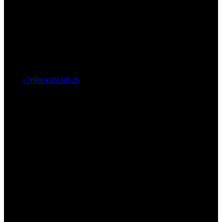
Адрес: г. Челябинск, пр-т Ленина, дом 2, офис 221
Тел.:
+7(900)089-88-26
ООО «НИИ АТТ»
Наши продукты и услуги
Гидроцилиндры
Рукава высокого давления
Торсионная подвеска
Металлорукава
О компании
О нас
Контакты
Оплата и доставка
Возврат