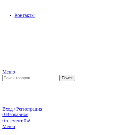
Производство и продажа гидроцилиндров...
Контакты
Меню
Поиск
ПН-ПТ 09:00-17:00
СБ-ВС выходной
Вход / Регистрация
0
Избранное
0
элемент
0
₽
Меню